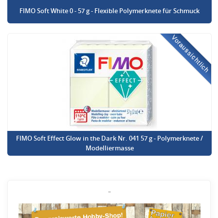
FIMO Soft White 0 - 57 g - Flexible Polymerknete für Schmuck
Voraussichtlich
FIMO Soft Effect Glow in the Dark Nr. 041 57 g - Polymerknete /
Modelliermasse