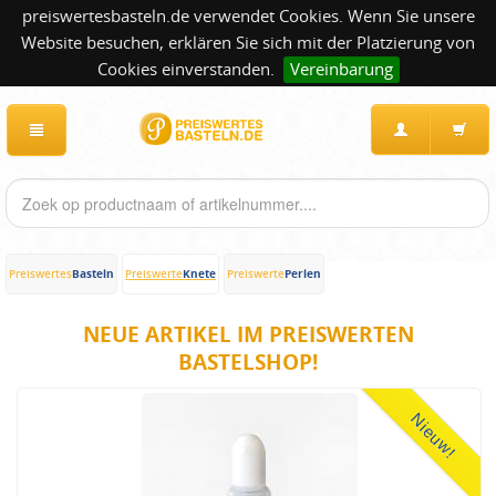
preiswertesbasteln.de verwendet Cookies. Wenn Sie unsere
Website besuchen, erklären Sie sich mit der Platzierung von
Cookies einverstanden.
Vereinbarung
Basteln
Knete
Perlen
Preiswertes
Preiswerte
Preiswerte
NEUE ARTIKEL IM PREISWERTEN
BASTELSHOP!
Nieuw!