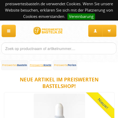
preiswertesbasteln.de verwendet Cookies. Wenn Sie unsere
Website besuchen, erklären Sie sich mit der Platzierung von
Cookies einverstanden.
Vereinbarung
Basteln
Knete
Perlen
Preiswertes
Preiswerte
Preiswerte
NEUE ARTIKEL IM PREISWERTEN
BASTELSHOP!
Nieuw!