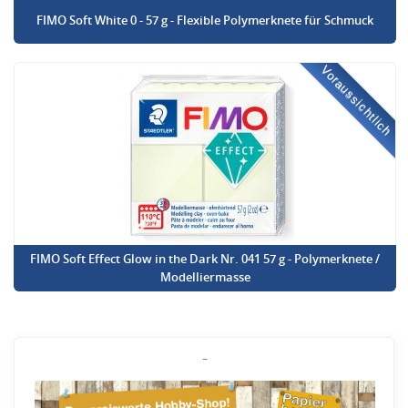
FIMO Soft White 0 - 57 g - Flexible Polymerknete für Schmuck
Voraussichtlich
FIMO Soft Effect Glow in the Dark Nr. 041 57 g - Polymerknete /
Modelliermasse